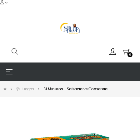
0
Navegación
☰
de
palanca
🎲 Juegos
31 Minutos - Salsacia vs Conservia