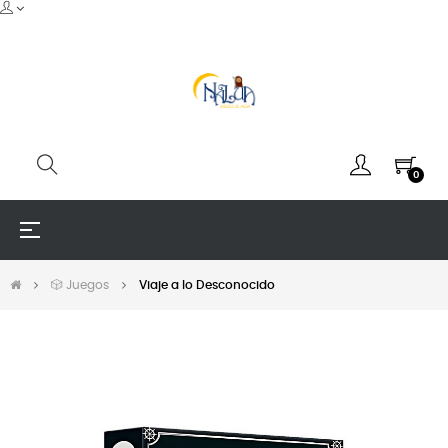
0
Navegación
☰
de
palanca
🎲 Juegos
Viaje a lo Desconocido