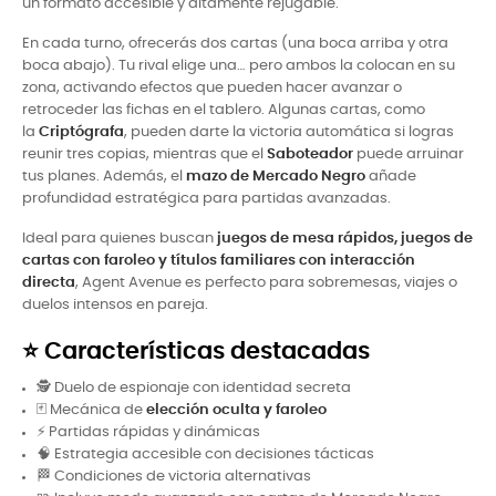
un formato accesible y altamente rejugable.
En cada turno, ofrecerás dos cartas (una boca arriba y otra
boca abajo). Tu rival elige una… pero ambos la colocan en su
zona, activando efectos que pueden hacer avanzar o
retroceder las fichas en el tablero. Algunas cartas, como
la
Criptógrafa
, pueden darte la victoria automática si logras
reunir tres copias, mientras que el
Saboteador
puede arruinar
tus planes. Además, el
mazo de Mercado Negro
añade
profundidad estratégica para partidas avanzadas.
Ideal para quienes buscan
juegos de mesa rápidos, juegos de
cartas con faroleo y títulos familiares con interacción
directa
, Agent Avenue es perfecto para sobremesas, viajes o
duelos intensos en pareja.
⭐ Características destacadas
🕵️ Duelo de espionaje con identidad secreta
🃏 Mecánica de
elección oculta y faroleo
⚡ Partidas rápidas y dinámicas
🧠 Estrategia accesible con decisiones tácticas
🏁 Condiciones de victoria alternativas