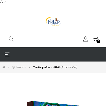
0
Navegación
☰
de
palanca
🎲 Juegos
Cartógrafos - Affril (Expansión)