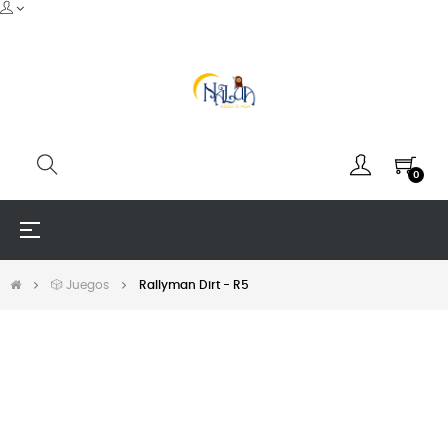
0
Navegación
☰
de
palanca
🎲 Juegos
Rallyman Dirt - R5