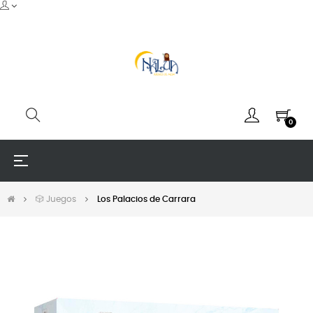
0
Navegación
☰
de
palanca
🎲 Juegos
Los Palacios de Carrara