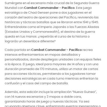
Sumérgete en el escenario más crucial de la Segunda Guerra
Mundial con
Combat Commander - Pacífico
. Este juego
estratégico de Chad Gensen pone a dos jugadores en el
corazón del teatro de operaciones del Pacífico, reviviendo las
históricas y tácticas batallas que se libraron entre 1941 y 1945.
Enfrentándote como el Imperio Japonés o las Fuerzas Aliadas
(Estados Unidos y Commonwealth), el destino de la guerra
queda en tus manos: ¿repetirás el curso de la historia o
lograrás un desenlace diferente?
Cada partida en
Combat Commander - Pacífico
recrea
intensos enfrentamientos en mapas detallados y
personalizados, donde despliegas unidades con equipos fieles
a la época. El juego, ideal para mayores de 14 años y con una
duración promedio de 170 minutos, utiliza un motor de cartas
para acciones tácticas, permitiendo a los jugadores tomar
decisiones estratégicas en cada turno mientras enfrentan la
confusión y el caos del campo de batalla.
Además, esta edición incluye la ampliación “Nueva Guinea”,
con 14 nuevos escenarios y 3 mapas a doble cara,
garantizando horas de juego y nuevas tácticas. Ya sea
ocupando objetivos clave, enfrentando eventos inesperados o