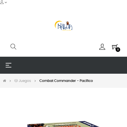
0
Navegación
☰
de
palanca
🎲 Juegos
Combat Commander - Pacífico