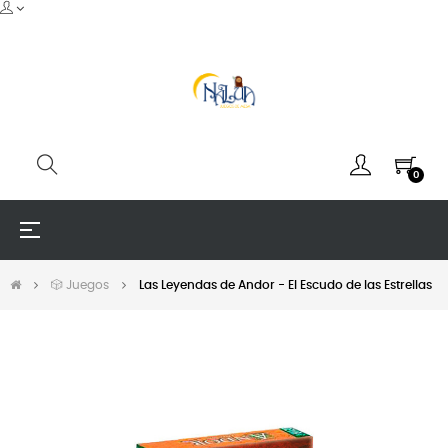
0
Navegación
☰
de
palanca
🎲 Juegos
Las Leyendas de Andor - El Escudo de las Estrellas