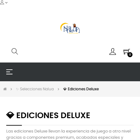
0
Navegación
☰
de
palanca
✨ Selecciones Nalua
💎 Ediciones Deluxe
💎 EDICIONES DELUXE
Las ediciones Deluxe llevan la experiencia de juego a otro nivel
gracias a componentes premium, acabados especiales y