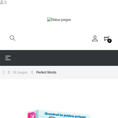
0
Navegación
☰
de
palanca
🎲 Juegos
Perfect Words