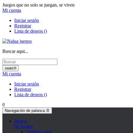
Juegos que no solo se juegan, se viven
Mi cuenta
Iniciar sesión
Registrar
Lista de deseos
(
)
Buscar aqui...
search
Mi cuenta
Iniciar sesión
Registrar
Lista de deseos
(
)
0
Navegación de palanca
☰
Juegos
🎲 Juegos
Empieza aquí