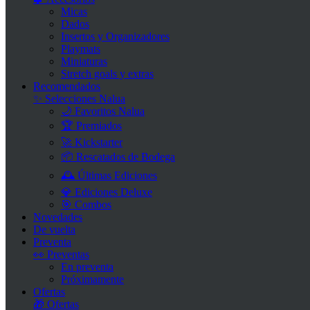
Micas
Dados
Insertos y Organizadores
Playmats
Miniaturas
Stretch goals y extras
Recomendados
✨ Selecciones Nalua
🌙 Favoritos Nalua
🏆 Premiados
🚀 Kickstarter
📦 Rescatados de Bodega
🕰 Últimas Ediciones
💎 Ediciones Deluxe
🎯 Combos
Novedades
De vuelta
Preventa
👀 Preventas
En preventa
Próximamente
Ofertas
🎁 Ofertas