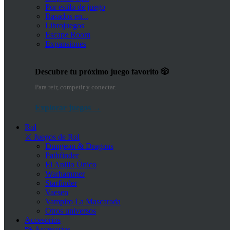
Por estilo de juego
Basados en...
Librojuegos
Escape Room
Expansiones
Descubre tu próximo juego favorito 🎲
Para reír, competir y conectar.
Explorar juegos →
Rol
⚔️ Juegos de Rol
Dungeon & Dragons
Pathfinder
El Anillo Único
Warhammer
Starfinder
Vaesen
Vampiro La Mascarada
Otros universos
Accesorios
🧩 Accesorios