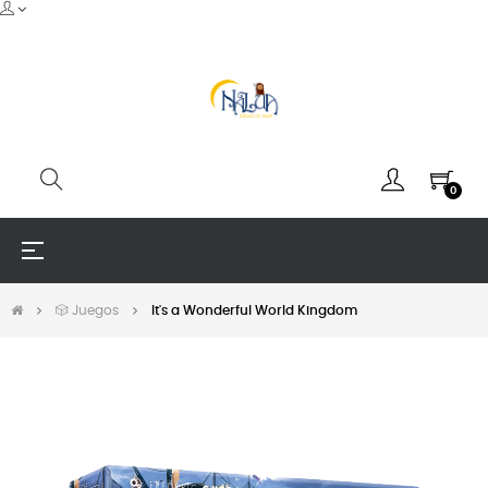
0
Navegación
☰
de
palanca
🎲 Juegos
It's a Wonderful World Kingdom