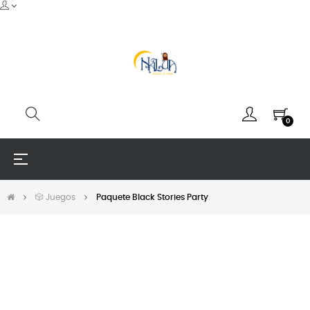
0
Navegación
☰
de
palanca
🎲 Juegos
Paquete Black Stories Party