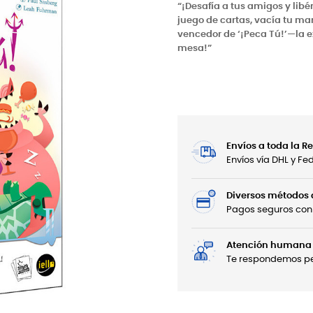
“¡Desafía a tus amigos y lib
juego de cartas, vacía tu ma
vencedor de ‘¡Peca Tú!’—la 
mesa!”
Envíos a toda la 
Envíos vía DHL y F
Diversos métodos
Pagos seguros con 
Atención humana 
Te respondemos per