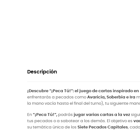
Descripción
¡Descubre “¡Peca Tú!”: el juego de cartas inspirado e
enfrentarás a pecados como
Avaricia, Soberbia e Ira
m
la mano vacía hasta el final del turno), tu siguiente ma
En
“¡Peca Tú!”,
podrás
jugar varias cartas a la vez
sigu
tus pecados o a sabotear a los demás. El objetivo es
vac
su temática única de los
Siete Pecados Capitales
, cada