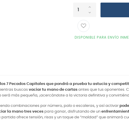
DISPONIBLE PARA ENVÍO INM
n los 7 Pecados Capitales que pondrá a prueba tu astucia y competit
ientras buscas
vaciar tu mano de cartas
antes que tus oponentes. C
no será más pequeña, ¡acercándote a la victoria definitiva y convirtién
iendo combinaciones por número, palo o escaleras, y así activar
pode
iar la mano tres veces
para ganar, disfrutando de un
enfrentamiento
 partida ofrece tensión, risas y un toque de “maldad” que animará cua