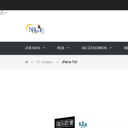
JUEGOS
ROL
ACCESORIOS
R
🎲 Juegos
¡Peca Tú!