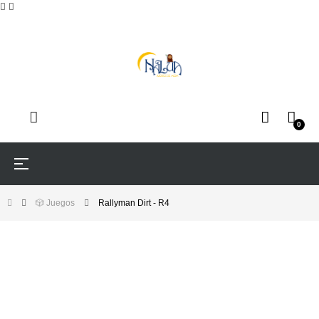
0
Navegación
☰
de
palanca
🎲 Juegos
Rallyman Dirt - R4