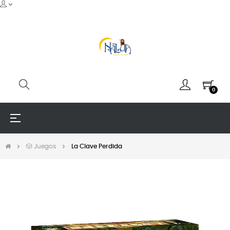
0
Navegación
☰
de
palanca
🎲 Juegos
La Clave Perdida