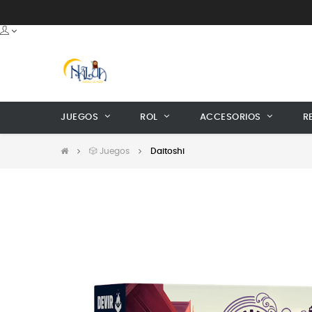
JUEGOS
ROL
ACCESORIOS
R
🎲 Juegos
Daitoshi