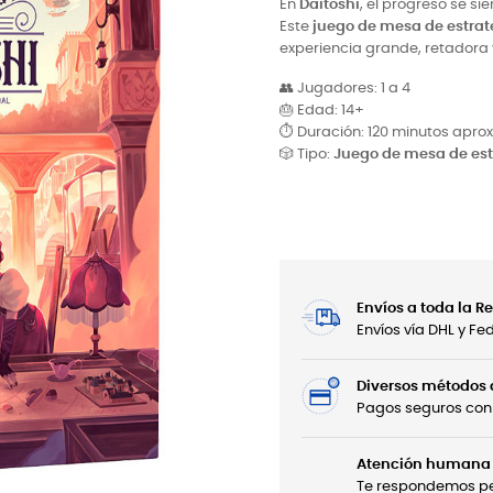
En
Daitoshi
, el progreso se s
Este
juego de mesa de estrat
experiencia grande, retadora 
👥 Jugadores: 1 a 4
🎂 Edad: 14+
⏱ Duración: 120 minutos aprox
🎲 Tipo:
Juego de mesa de est
Envíos a toda la 
Envíos vía DHL y F
Diversos métodos
Pagos seguros con 
Atención humana 
Te respondemos per