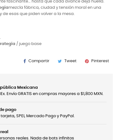
iente fascinante… hasta que cada avance deja huella.
egia
mezcla fábrica, ciudad y tensión moral en una
y de esas que piden volver a la mesa.
.
rategia
/ juego base
Compartir
Tweet
Pinterest
República Mexicana
edEx. Envío GRATIS en compras mayores a $1,800 MXN.
 de pago
tarjeta, SPEI, Mercado Pago y PayPal.
real
sonas reales. Nada de bots infinitos