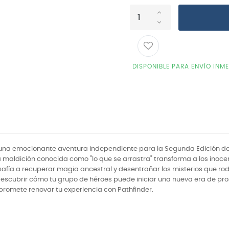
DISPONIBLE PARA ENVÍO INM
, una emocionante aventura independiente para la Segunda Edición de
ta maldición conocida como "lo que se arrastra" transforma a los ino
safía a recuperar magia ancestral y desentrañar los misterios que ro
scubrir cómo tu grupo de héroes puede iniciar una nueva era de prosper
 promete renovar tu experiencia con Pathfinder.