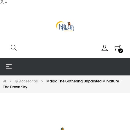
0
Navegación
☰
de
palanca
🧩 Accesorios
Magic The Gathering Unpainted Miniature -
The Dawn Sky