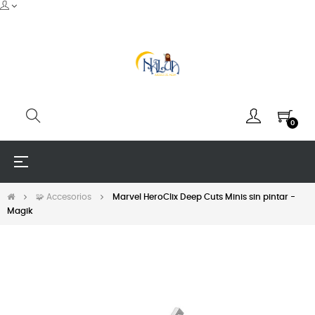
0
Navegación
☰
de
palanca
🧩 Accesorios
Marvel HeroClix Deep Cuts Minis sin pintar -
Magik