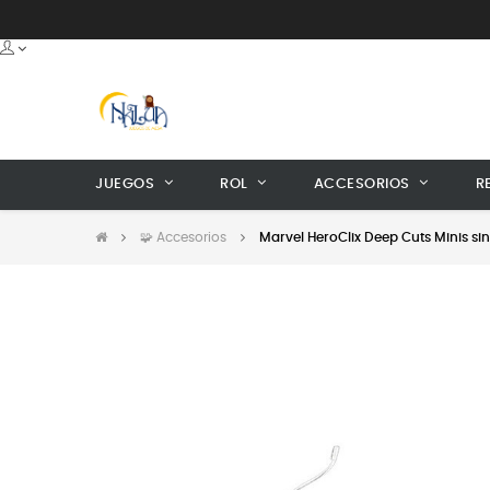
JUEGOS
ROL
ACCESORIOS
R
🧩 Accesorios
Marvel HeroClix Deep Cuts Minis sin