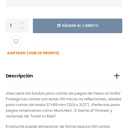
AÑADIR AL CARRITO
AGOTADO (VUELVE PRONTO)
Descripción
¡Descubre las fundas para cartas de juegos de mesa sin brillo!
Protege tus cartas con estas 100 micas no reflectantes, ideales
para cartas de hasta 57×89 mm (21/4 x 31/2”). ¡Perfectas para
juegos americanos como 'Munchkin', 'A Game of Thrones' y
variantes de 'Ticket to Ride'!
El estuche puede almacenar de forma segura 100 cartas