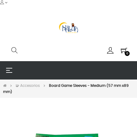
0
Navegación
☰
de
palanca
🧩 Accesorios
Board Game Sleeves - Medium (57 mm x89
mm)