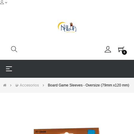
0
Navegación
☰
de
palanca
Board Game Sleeves - Oversize (79mm x120 mm)
🧩 Accesorios