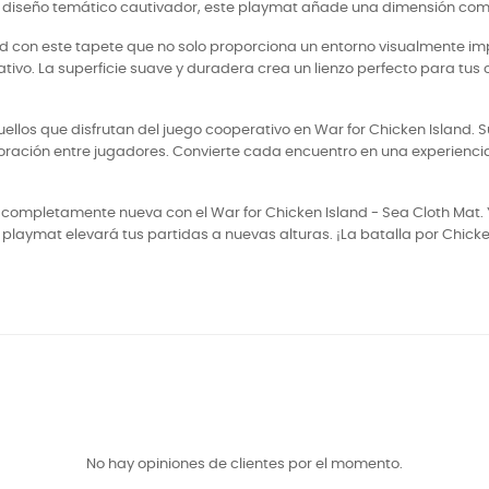
n diseño temático cautivador, este playmat añade una dimensión com
d con este tapete que no solo proporciona un entorno visualmente imp
ivo. La superficie suave y duradera crea un lienzo perfecto para t
os que disfrutan del juego cooperativo en War for Chicken Island. Su
boración entre jugadores. Convierte cada encuentro en una experienc
ompletamente nueva con el War for Chicken Island - Sea Cloth Mat. Y
 playmat elevará tus partidas a nuevas alturas. ¡La batalla por Chic
No hay opiniones de clientes por el momento.