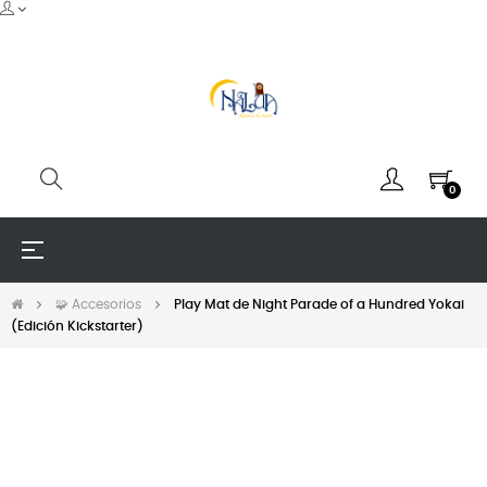
0
Navegación
☰
de
palanca
🧩 Accesorios
Play Mat de Night Parade of a Hundred Yokai
(Edición Kickstarter)