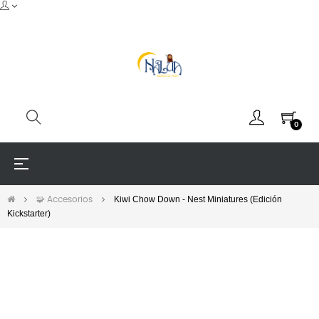
0
Navegación
☰
de
palanca
Kiwi Chow Down - Nest Miniatures (Edición
🧩 Accesorios
Kickstarter)