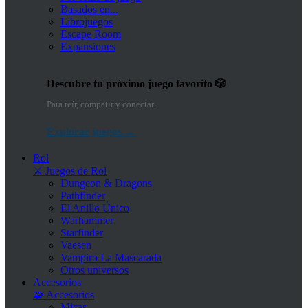
Basados en...
Librojuegos
Escape Room
Expansiones
Descubre tu próximo juego favorito 🎲
Para reír, competir y conectar.
Explorar juegos →
Rol
⚔️ Juegos de Rol
Dungeon & Dragons
Pathfinder
El Anillo Único
Warhammer
Starfinder
Vaesen
Vampiro La Mascarada
Otros universos
Accesorios
🧩 Accesorios
Micas