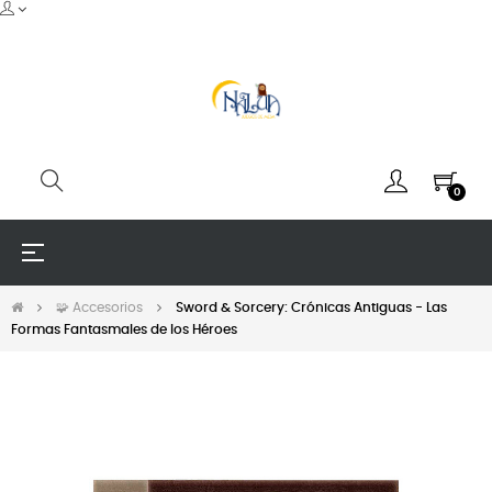
0
Navegación
☰
de
palanca
🧩 Accesorios
Sword & Sorcery: Crónicas Antiguas - Las
Formas Fantasmales de los Héroes