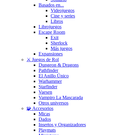
Basados en...
Videojuegos
Cine y series
Libros
Librojuegos
Escape Room
Exit
Sherlock
Más juegos
Expansiones
⚔️ Juegos de Rol
Dungeon & Dragons
Pathfinder
El Anillo Único
Warhammer
Starfinder
Vaesen
Vampiro La Mascarada
Otros universos
🧩 Accesorios
Micas
Dados
Insertos y Organizadores
Playmats