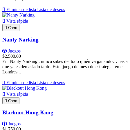

Eliminar de lista
Lista de deseos

Vista rápida

Carro
Nanty Narking
🎲 Juegos
$2,500.00
En Nanty Narking , nunca sabes del todo quién va ganando… hasta
que ya es demasiado tarde. Este juego de mesa de estrategia en el
Londres...

Eliminar de lista
Lista de deseos

Vista rápida

Carro
Blackout Hong Kong
🎲 Juegos
$1,750.00