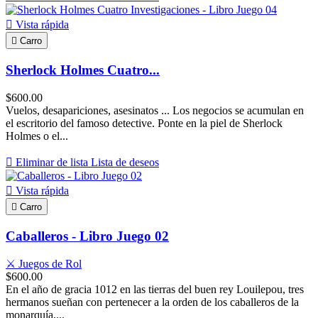

Vista rápida

Carro
Sherlock Holmes Cuatro...
$600.00
Vuelos, desapariciones, asesinatos ... Los negocios se acumulan en
el escritorio del famoso detective. Ponte en la piel de Sherlock
Holmes o el...

Eliminar de lista
Lista de deseos

Vista rápida

Carro
Caballeros - Libro Juego 02
⚔️ Juegos de Rol
$600.00
En el año de gracia 1012 en las tierras del buen rey Louilepou, tres
hermanos sueñan con pertenecer a la orden de los caballeros de la
monarquía,...