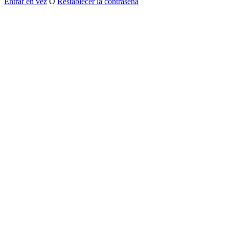
Entrar en vez
O
Restablecer la contraseña