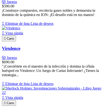
🎲 Juegos
$590.00
¡Construye compuestos, recolecta gases nobles y demuestra tu
dominio de la química en ION: ¡El desafío está en tus manos!

Eliminar de lista
Lista de deseos

Vista rápida

Carro
Virulence
🎲 Juegos
$690.00
"¡Conviértete en el maestro de la infección y domina la célula
huésped en Virulence: Un Juego de Cartas Infectante! ¿Tienes la
estrategia...

Eliminar de lista
Lista de deseos

Vista rápida

Carro