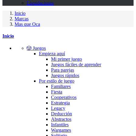
Liquidaciones
Inicio
Marcas
Mas que Oca
Inicio
🎲 Juegos
Empieza aquí
Mi primer juego
Juegos fáciles de aprender
Para parejas
Juegos rápidos
Por estilo de juego
Familiares
Fiesta
Cooperativos
Estrategia
Legacy
Deducción
Abstractos
Infantiles
Wargames
Solitario