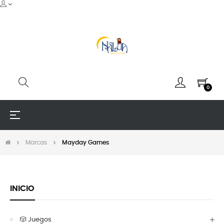
0
Navegación
☰
de
palanca
Marcas
Mayday Games
INICIO
🎲 Juegos