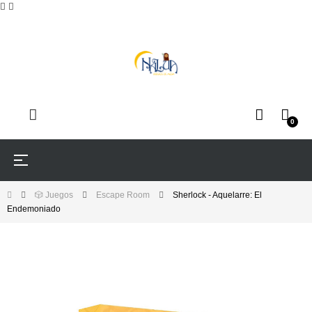
0
Navegación
☰
de
palanca
🎲 Juegos
Escape Room
Sherlock - Aquelarre: El
Endemoniado