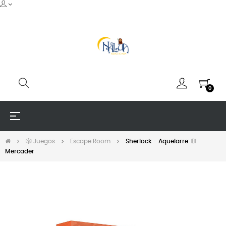
0
Navegación
☰
de
palanca
🎲 Juegos
Escape Room
Sherlock - Aquelarre: El
Mercader