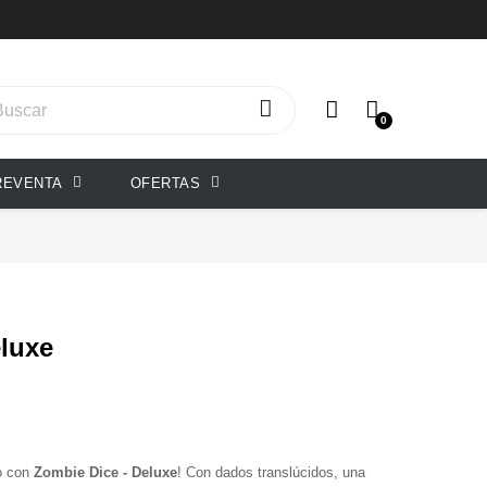
0
REVENTA
OFERTAS
eluxe
go con
Zombie Dice - Deluxe
! Con dados translúcidos, una