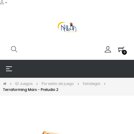
0
Navegación
☰
de
palanca
🎲 Juegos
Por estilo de juego
Estrategia
Terraforming Mars - Preludio 2