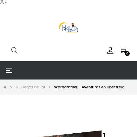
0
Navegación
☰
de
palanca
⚔️ Juegos de Rol
Warhammer - Aventuras en Ubersreik