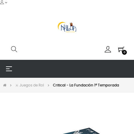
0
Navegación
☰
de
palanca
⚔️ Juegos de Rol
Critical - La Fundación 1ª Temporada