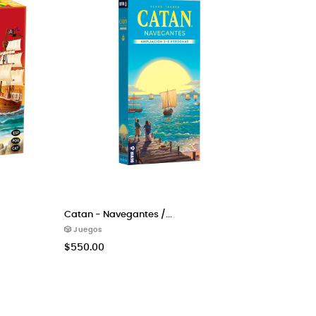
Catan - Navegantes /...
Catan - C
🎲 Juegos
🎲 Juegos
$550.00
$750.00