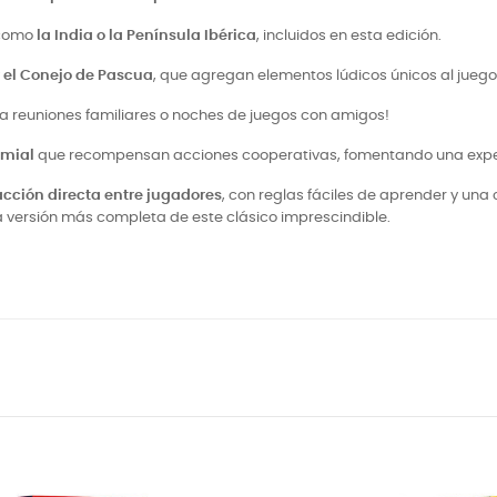
 como
la India o la Península Ibérica
, incluidos en esta edición.
y
el Conejo de Pascua
, que agregan elementos lúdicos únicos al juego
ra reuniones familiares o noches de juegos con amigos!
emial
que recompensan acciones cooperativas, fomentando una experi
racción directa entre jugadores
, con reglas fáciles de aprender y una
versión más completa de este clásico imprescindible.