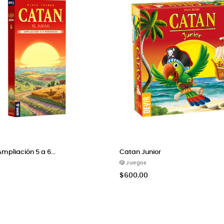
liación 5 a 6...
Catan Junior
🎲 Juegos
$600.00