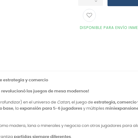
DISPONIBLE PARA ENVÍO INM
de estrategia y comercio
 revolucionó los juegos de mesa modernos!
rofundizar) en el universo de
Catan
, el juego de
estrategia, comercio
o base
, la
expansión para 5-6 jugadores
y múltiples
miniexpansion
como madera, lana o minerales y negocia con otros jugadores para alca
rantiza
partidas siempre diferentes
.