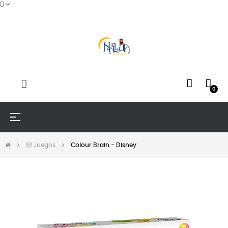
0
Navegación
☰
de
palanca
🎲 Juegos
Colour Brain - Disney