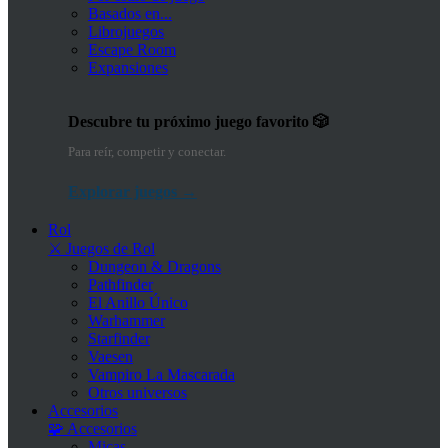
Basados en...
Librojuegos
Escape Room
Expansiones
Descubre tu próximo juego favorito 🎲
Para reír, competir y conectar.
Explorar juegos →
Rol
⚔️ Juegos de Rol
Dungeon & Dragons
Pathfinder
El Anillo Único
Warhammer
Starfinder
Vaesen
Vampiro La Mascarada
Otros universos
Accesorios
🧩 Accesorios
Micas