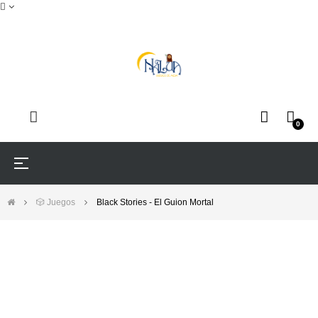
0
Navegación
☰
de
palanca
🎲 Juegos
Black Stories - El Guion Mortal