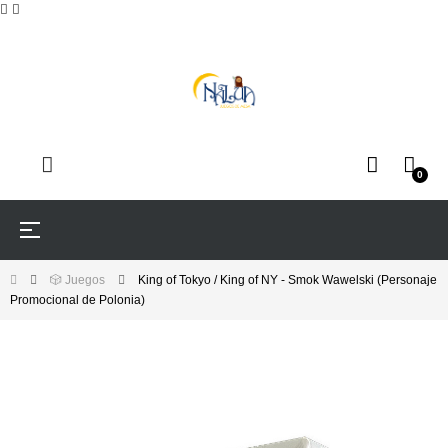
0
Navegación
☰
de
palanca
🎲 Juegos
King of Tokyo / King of NY - Smok Wawelski (Personaje
Promocional de Polonia)