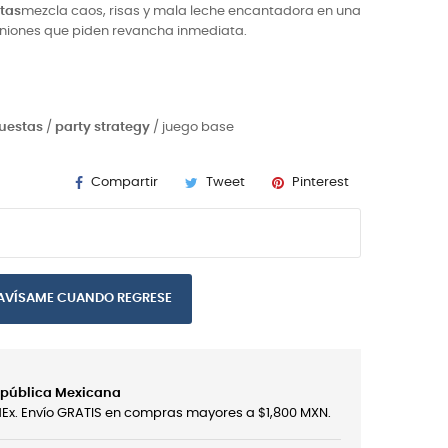
tas
mezcla caos, risas y mala leche encantadora en una
uniones que piden revancha inmediata.
uestas
/
party strategy
/ juego base
Compartir
Tweet
Pinterest
AVÍSAME CUANDO REGRESE
República Mexicana
edEx. Envío GRATIS en compras mayores a $1,800 MXN.