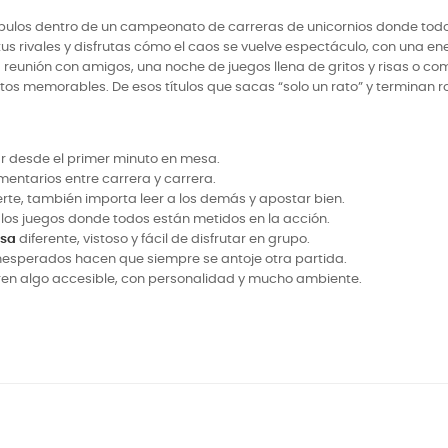
ulos dentro de un campeonato de carreras de unicornios donde todo se 
tus rivales y disfrutas cómo el caos se vuelve espectáculo, con una 
reunión con amigos, una noche de juegos llena de gritos y risas o co
tos memorables. De esos títulos que sacas “solo un rato” y terminan 
r desde el primer minuto en mesa.
omentarios entre carrera y carrera.
uerte, también importa leer a los demás y apostar bien.
an los juegos donde todos están metidos en la acción.
esa
diferente, vistoso y fácil de disfrutar en grupo.
 inesperados hacen que siempre se antoje otra partida.
en algo accesible, con personalidad y mucho ambiente.