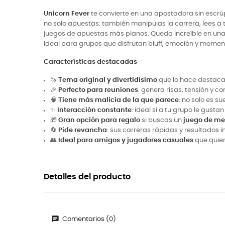
Unicorn Fever
te convierte en una apostadora sin escrúp
no solo apuestas: también manipulas la carrera, lees a 
juegos de apuestas más planos. Queda increíble en una 
Ideal para grupos que disfrutan bluff, emoción y momen
Características destacadas
🦄
Tema original y divertidísimo
que lo hace destaca
🎉
Perfecto para reuniones
: genera risas, tensión y c
🧠
Tiene más malicia de la que parece
: no solo es s
✨
Interacción constante
: ideal si a tu grupo le gust
🎁
Gran opción para regalo
si buscas un
juego de m
🔄
Pide revancha
: sus carreras rápidas y resultados
👥
Ideal para amigos y jugadores casuales
que quier
Detalles del producto
Comentarios (0)