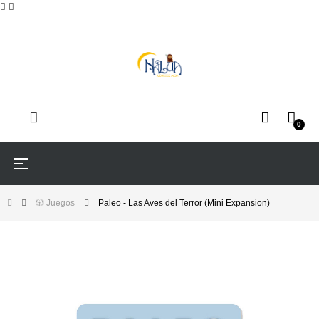
0
Navegación
☰
de
palanca
🎲 Juegos
Paleo - Las Aves del Terror (Mini Expansion)