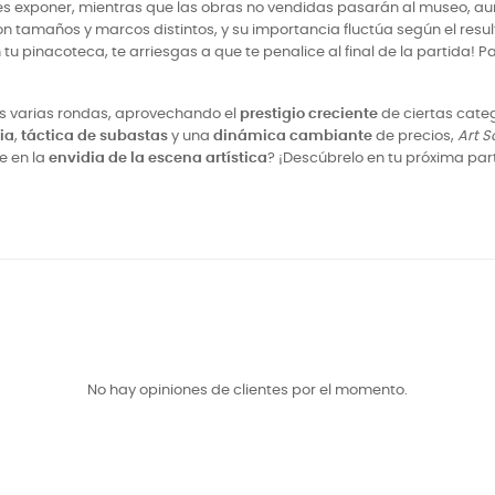
s exponer, mientras que las obras no vendidas pasarán al museo, aum
on tamaños y marcos distintos, y su importancia fluctúa según el re
tu pinacoteca, te arriesgas a que te penalice al final de la partida! P
s varias rondas, aprovechando el
prestigio creciente
de ciertas categ
ia
,
táctica de subastas
y una
dinámica cambiante
de precios,
Art S
te en la
envidia de la escena artística
? ¡Descúbrelo en tu próxima par
No hay opiniones de clientes por el momento.