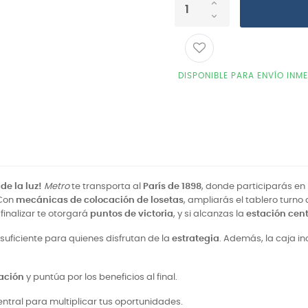
DISPONIBLE PARA ENVÍO INM
de la luz!
Metro
te transporta al
París de 1898
, donde participarás en
 Con
mecánicas de colocación de losetas
, ampliarás el tablero turno
inalizar te otorgará
puntos de victoria
, y si alcanzas la
estación cent
suficiente para quienes disfrutan de la
estrategia
. Además, la caja in
pación
y puntúa por los beneficios al final.
entral para multiplicar tus oportunidades.