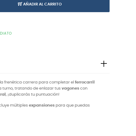
AÑADIR AL CARRITO
EDIATO
 la frenética carrera para completar el
ferrocarril
 a turno, tratando de enlazar tus
vagones
con
ral
, ¡duplicarás tu puntuación!
cluye múltiples
expansiones
para que puedas