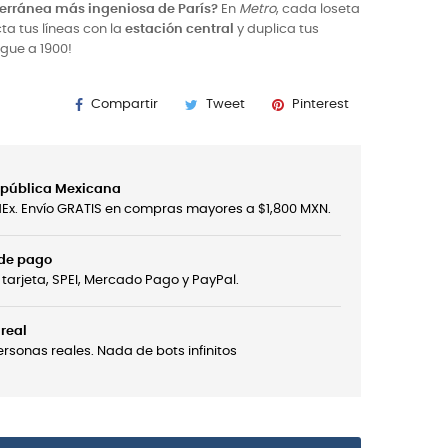
terránea más ingeniosa de París?
En
Metro
, cada loseta
a tus líneas con la
estación central
y duplica tus
egue a 1900!
Compartir
Tweet
Pinterest
República Mexicana
edEx. Envío GRATIS en compras mayores a $1,800 MXN.
 de pago
tarjeta, SPEI, Mercado Pago y PayPal.
real
sonas reales. Nada de bots infinitos