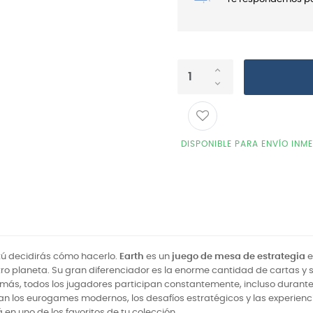
DISPONIBLE PARA ENVÍO INM
tú decidirás cómo hacerlo.
Earth
es un
juego de mesa de estrategia
e
tro planeta. Su gran diferenciador es la enorme cantidad de cartas y
demás, todos los jugadores participan constantemente, incluso durant
rutan los eurogames modernos, los desafíos estratégicos y las experien
 en uno de los favoritos de tu colección.