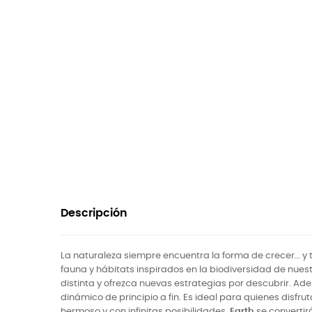
Descripción
La naturaleza siempre encuentra la forma de crecer… y 
fauna y hábitats inspirados en la biodiversidad de nues
distinta y ofrezca nuevas estrategias por descubrir. A
dinámico de principio a fin. Es ideal para quienes disf
hermoso y con infinitas posibilidades,
Earth
se convertirá