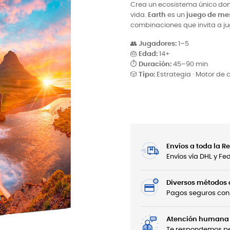
Crea un ecosistema único don
vida.
Earth
es un
juego de mes
combinaciones que invita a jug
👥
Jugadores:
1–5
🎂
Edad:
14+
⏱
Duración:
45–90 min
🎲
Tipo:
Estrategia · Motor de 
Envíos a toda la 
Envíos vía DHL y F
Diversos métodos
Pagos seguros con 
Atención humana 
Te respondemos per