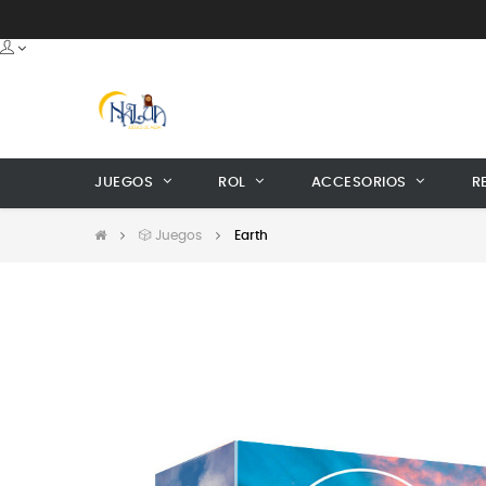
JUEGOS
ROL
ACCESORIOS
R
🎲 Juegos
Earth