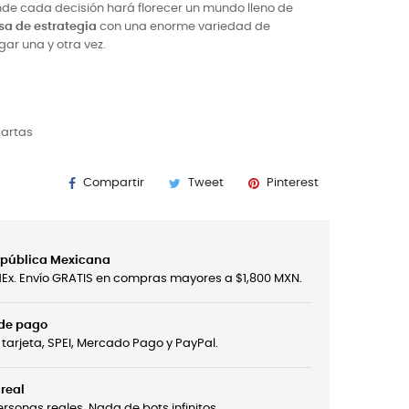
de cada decisión hará florecer un mundo lleno de
a de estrategia
con una enorme variedad de
ar una y otra vez.
cartas
Compartir
Tweet
Pinterest
República Mexicana
edEx. Envío GRATIS en compras mayores a $1,800 MXN.
 de pago
tarjeta, SPEI, Mercado Pago y PayPal.
real
sonas reales. Nada de bots infinitos