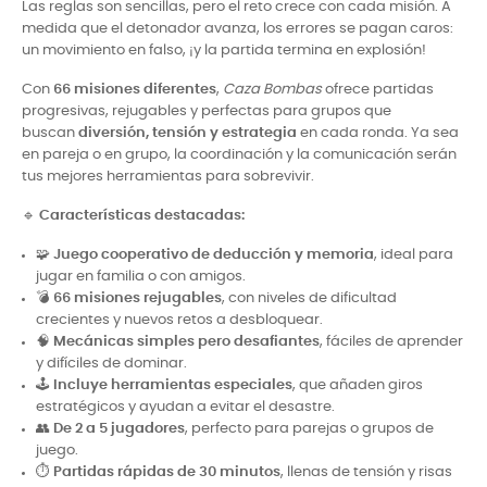
Las reglas son sencillas, pero el reto crece con cada misión. A
medida que el detonador avanza, los errores se pagan caros:
un movimiento en falso, ¡y la partida termina en explosión!
Con
66 misiones diferentes
,
Caza Bombas
ofrece partidas
progresivas, rejugables y perfectas para grupos que
buscan
diversión, tensión y estrategia
en cada ronda. Ya sea
en pareja o en grupo, la coordinación y la comunicación serán
tus mejores herramientas para sobrevivir.
🔹
Características destacadas:
🧩
Juego cooperativo de deducción y memoria
, ideal para
jugar en familia o con amigos.
💣
66 misiones rejugables
, con niveles de dificultad
crecientes y nuevos retos a desbloquear.
🧠
Mecánicas simples pero desafiantes
, fáciles de aprender
y difíciles de dominar.
🕹️
Incluye herramientas especiales
, que añaden giros
estratégicos y ayudan a evitar el desastre.
👥
De 2 a 5 jugadores
, perfecto para parejas o grupos de
juego.
⏱️
Partidas rápidas de 30 minutos
, llenas de tensión y risas