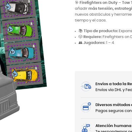
🎯
Firefighters on Duty – Tow
añadir
más tensión, estrategi
nuevos obstáculos y herramien
tiempo y el caos.
📚
Tipo de producto:
Expans
🎲
Requiere:
Firefighters on
👥
Jugadores:
1 – 4
Envíos a toda la 
Envíos vía DHL y F
Diversos métodos
Pagos seguros con 
Atención humana 
Te respondemos per