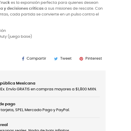
 Truck
es la expansión perfecta para quienes desean
a y decisiones críticas
a sus misiones de rescate. Con
tas, cada partida se convierte en un pulso contra el
ión
 Duty (juego base)
Compartir
Tweet
Pinterest
República Mexicana
edEx. Envío GRATIS en compras mayores a $1,800 MXN.
 de pago
tarjeta, SPEI, Mercado Pago y PayPal.
real
sonas reales. Nada de bots infinitos