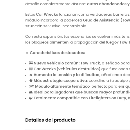
desafío completamente distinto:
autos abandonados y
Estos
Car Wrecks
funcionan como verdaderas barreras: r
módulo incorpora la poderosa
Grua de Asistencia (Tow
situación se vuelva incontrolable.
Con esta expansión, tus escenarios se vuelven más tenso
los bloqueos alimenten la propagación del fuego?
Tow 
🔹
Características destacadas:
🚒
Nuevo vehículo común: Tow Truck
, diseñado para
🚧
Car Wrecks (vehículos destruidos)
que funcionan 
🔥
Aumenta la tensión y la dificultad
, añadiendo dec
🧠
Más estrategia cooperativa
: coordina a tu equipo 
🗺️
Módulo altamente temático
, perfecto para enriq
👥
Ideal para jugadores que buscan mayor profund
🧩
Totalmente compatible con Firefighters on Duty
,
Detalles del producto