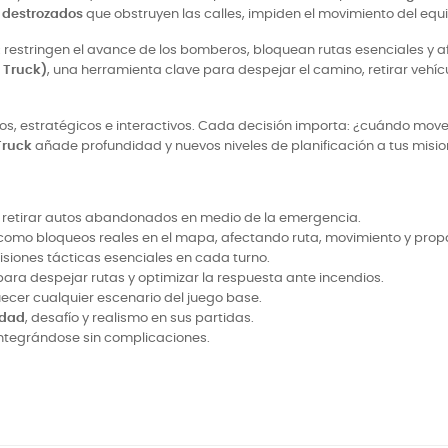
 destrozados
que obstruyen las calles, impiden el movimiento del equ
estringen el avance de los bomberos, bloquean rutas esenciales y af
 Truck)
, una herramienta clave para despejar el camino, retirar vehíc
s, estratégicos e interactivos. Cada decisión importa: ¿cuándo mover
Truck
añade profundidad y nuevos niveles de planificación a tus misi
 retirar autos abandonados en medio de la emergencia.
como bloqueos reales en el mapa, afectando ruta, movimiento y prop
isiones tácticas esenciales en cada turno.
para despejar rutas y optimizar la respuesta ante incendios.
uecer cualquier escenario del juego base.
idad
, desafío y realismo en sus partidas.
 integrándose sin complicaciones.