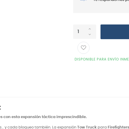
DISPONIBLE PARA ENVÍO INM
k
nes con esta expansión táctica imprescindible.
a… y cada bloqueo también. La expansión
Tow Truck
para
Firefighter