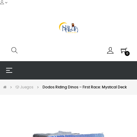
0
Navegación
☰
de
palanca
🎲 Juegos
Dodos Riding Dinos – First Race: Mystical Deck