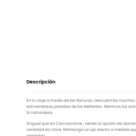
Descripción
En tu viaje a través de las llanuras, descubrirás muchos
estruendosas pisadas de los elefantes. Mientras los an
la naturaleza.
Al igual que en Carcassonne , tienes la opción de ubic
variedad es clave. Mantenga un ojo atento a medida qu
ganador!